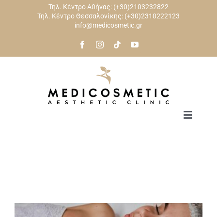
Skip
Τηλ. Κέντρο Αθήνας:
(+30)2103232822
Τηλ. Κέντρο Θεσσαλονίκης:
(+30)2310222123
to
info@medicosmetic.gr
content
Toggle
Navigat
ΑΡΧΙΚΗ
ΠΡΟΣΩΠΟ
ΣΩΜΑ