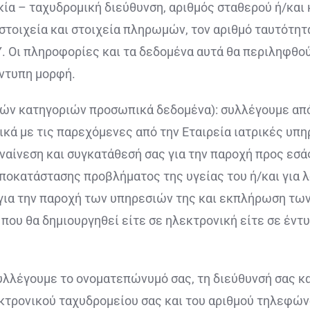
οικία – ταχυδρομική διεύθυνση, αριθμός σταθερού ή/κα
στοιχεία και στοιχεία πληρωμών, τον αριθμό ταυτότητ
.Υ. Οι πληροφορίες και τα δεδομένα αυτά θα περιληφθο
έντυπη μορφή.
δικών κατηγοριών προσωπικά δεδομένα): συλλέγουμε α
κά με τις παρεχόμενες από την Εταιρεία ιατρικές υπηρε
υναίνεση και συγκατάθεσή σας για την παροχή προς ε
 αποκατάστασης προβλήματος της υγείας του ή/και για 
α για την παροχή των υπηρεσιών της και εκπλήρωση τω
ου θα δημιουργηθεί είτε σε ηλεκτρονική είτε σε έντυ
συλλέγουμε το ονοματεπώνυμό σας, τη διεύθυνσή σας κα
τρονικού ταχυδρομείου σας και του αριθμού τηλεφώνο