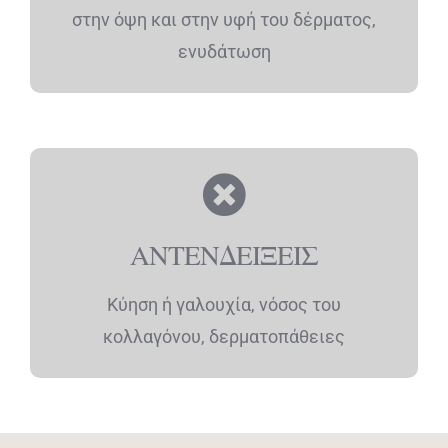
στην όψη και στην υφή του δέρματος,
ενυδάτωση
ΑΝΤΕΝΔΕΙΞΕΙΣ
Κύηση ή γαλουχία, νόσος του
κολλαγόνου, δερματοπάθειες