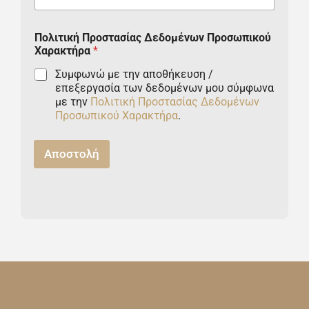
U
n
Πολιτική Προστασίας Δεδομένων Προσωπικού
i
Χαρακτήρα
*
t
Συμφωνώ με την αποθήκευση /
επεξεργασία των δεδομένων μου σύμφωνα
e
με την
Πολιτική Προστασίας Δεδομένων
d
Προσωπικού Χαρακτήρα
.
S
Αποστολή
t
a
t
e
s
+
1