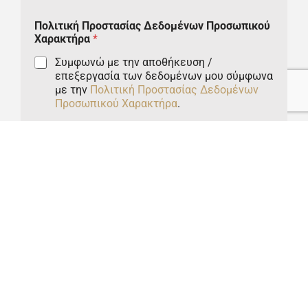
n
Πολιτική Προστασίας Δεδομένων Προσωπικού
i
Χαρακτήρα
*
t
Συμφωνώ με την αποθήκευση /
επεξεργασία των δεδομένων μου σύμφωνα
e
με την
Πολιτική Προστασίας Δεδομένων
d
Προσωπικού Χαρακτήρα
.
S
Αποστολή
t
a
t
e
s
+
1