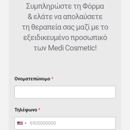
Συμπληρώστε τη Φόρμα
& ελάτε να απολαύσετε
τη θεραπεία σας μαζί με το
εξειδικευμένο προσωπικό
των Medi Cosmetic!
Ονοματεπώνυμο
*
Τηλέφωνο
*
U