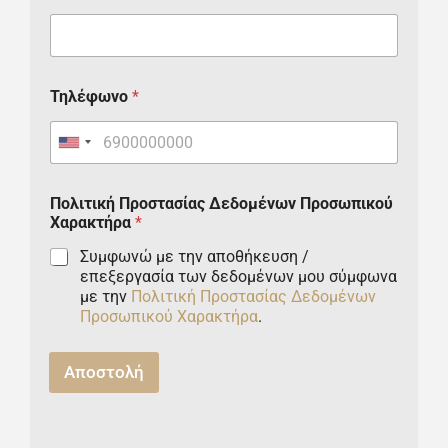
Τηλέφωνο
*
U
n
Πολιτική Προστασίας Δεδομένων Προσωπικού
i
Χαρακτήρα
*
t
Συμφωνώ με την αποθήκευση /
επεξεργασία των δεδομένων μου σύμφωνα
e
με την
Πολιτική Προστασίας Δεδομένων
d
Προσωπικού Χαρακτήρα
.
S
Αποστολή
t
a
t