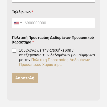
Τηλέφωνο
*
U
n
Πολιτική Προστασίας Δεδομένων Προσωπικού
i
Χαρακτήρα
*
t
Συμφωνώ με την αποθήκευση /
επεξεργασία των δεδομένων μου σύμφωνα
e
με την
Πολιτική Προστασίας Δεδομένων
d
Προσωπικού Χαρακτήρα
.
S
Αποστολή
t
a
t
e