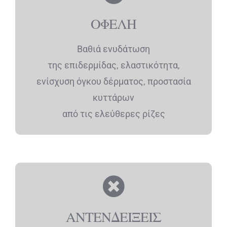
ΟΦΕΛΗ
Βαθιά ενυδάτωση
της επιδερµίδας, ελαστικότητα,
ενίσχυση όγκου δέρµατος, προστασία
κυττάρων
από τις ελεύθερες ρίζες
ΑΝΤΕΝΔΕΙΞΕΙΣ