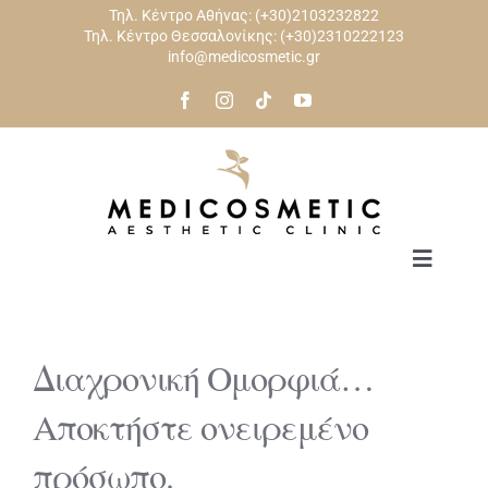
Skip
Τηλ. Κέντρο Αθήνας:
(+30)2103232822
Τηλ. Κέντρο Θεσσαλονίκης:
(+30)2310222123
to
info@medicosmetic.gr
content
Toggle
Navigat
ΑΡΧΙΚΗ
Διαχρονική Ομορφιά…
ΠΡΟΣΩΠΟ
Αποκτήστε ονειρεμένο
πρόσωπο.
ΣΩΜΑ