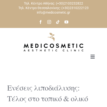
Skip
Τηλ. Κέντρο Αθήνας:
(+30)2103232822
Τηλ. Κέντρο Θεσσαλονίκης:
(+30)2310222123
to
info@medicosmetic.gr
content
Toggle
Navigat
ΑΡΧΙΚΗ
Ενέσεις λιποδιάλυσης:
ΠΡΟΣΩΠΟ
Τέλος στο τοπικό & ολικό
ΣΩΜΑ