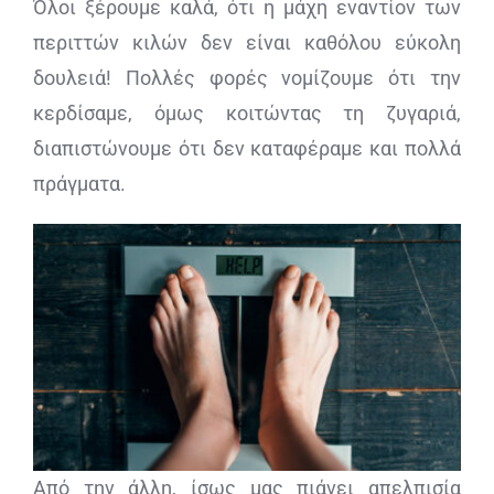
Όλοι ξέρουμε καλά, ότι η μάχη εναντίον των
περιττών κιλών δεν είναι καθόλου εύκολη
ΔΙΑΓΝΩΣΤΙΚΕΣ ΑΝΑΛΥΣΕΙΣ
δουλειά! Πολλές φορές νομίζουμε ότι την
κερδίσαμε, όμως κοιτώντας τη ζυγαριά,
BLOG
διαπιστώνουμε ότι δεν καταφέραμε και πολλά
πράγματα.
ΕΠΙΚΟΙΝΩΝΙΑ
Από την άλλη, ίσως μας πιάνει απελπισία