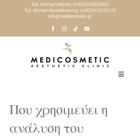
Skip
Τηλ. Κέντρο Αθήνας:
(+30)2103232822
Τηλ. Κέντρο Θεσσαλονίκης:
(+30)2310222123
to
info@medicosmetic.gr
content
Toggle
Navigat
ΑΡΧΙΚΗ
Που χρησιμεύει η
ΠΡΟΣΩΠΟ
ανάλυση του
ΣΩΜΑ