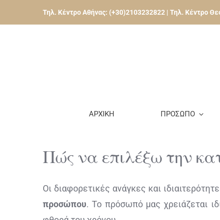
Skip
Τηλ. Κέντρο Αθήνας:
(+30)2103232822
| Τηλ. Κέντρο Θ
to
content
ΑΡΧΙΚΗ
ΠΡΟΣΩΠΟ
Πώς να επιλέξω την κ
Οι διαφορετικές ανάγκες και ιδιαιτερότητ
προσώπου
. Το πρόσωπό μας χρειάζεται ιδ
φθορά του χρόνου.