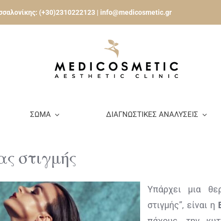
εσσαλονίκης:
(+30)2310222123
|
info@medicosmetic.gr
ΣΩΜΑ
ΔΙΑΓΝΩΣΤΙΚΕΣ ΑΝΑΛΥΣΕΙΣ
ας στιγμής
Υπάρχει μια θε
στιγμής”, είναι η
πάχους, την κυτ