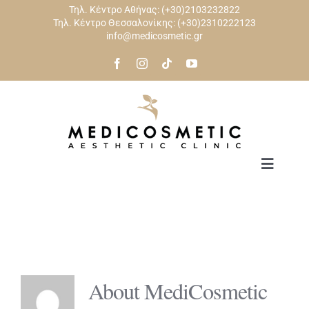
Skip
Τηλ. Κέντρο Αθήνας:
(+30)2103232822
Τηλ. Κέντρο Θεσσαλονίκης:
(+30)2310222123
to
info@medicosmetic.gr
content
Toggle
Navigat
ΑΡΧΙΚΗ
ΠΡΟΣΩΠΟ
About
MediCosmetic
ΣΩΜΑ