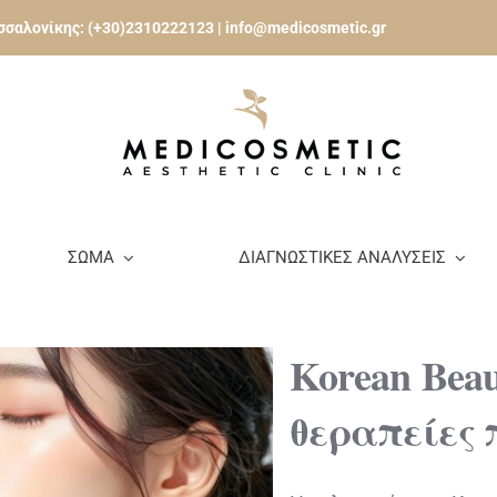
εσσαλονίκης:
(+30)2310222123
|
info@medicosmetic.gr
ΣΩΜΑ
ΔΙΑΓΝΩΣΤΙΚΕΣ ΑΝΑΛΥΣΕΙΣ
Korean Bea
θεραπείες