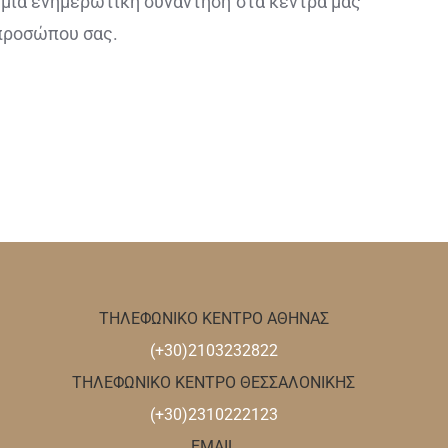
 μια ενημερωτική συνάντηση στα κέντρα μας
 προσώπου σας.
ΤΗΛΕΦΩΝΙΚΟ ΚΕΝΤΡΟ ΑΘΗΝΑΣ
(+30)2103232822
ΤΗΛΕΦΩΝΙΚΟ ΚΕΝΤΡΟ ΘΕΣΣΑΛΟΝΙΚΗΣ
(+30)2310222123
EMAIL