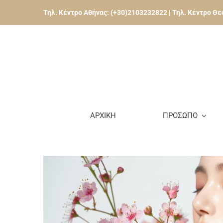
Skip
Τηλ. Κέντρο Αθήνας:
(+30)2103232822
| Τηλ. Κέντρο Θ
to
content
ΑΡΧΙΚΗ
ΠΡΟΣΩΠΟ