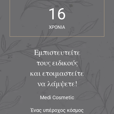
e
16
d
ΧΡΟΝΙΑ
Εμπιστευτείτε
τους ειδικούς
και ετοιμαστείτε
να λάμψετε!
Medi Cosmetic
Ένας υπέροχος κόσμος