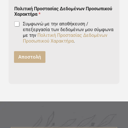
o
Πολιτική Προστασίας Δεδομένων Προσωπικού
c
Χαρακτήρα
*
o
Συμφωνώ με την αποθήκευση /
u
επεξεργασία των δεδομένων μου σύμφωνα
με την
Πολιτική Προστασίας Δεδομένων
n
Προσωπικού Χαρακτήρα
.
t
Αποστολή
r
y
s
e
l
e
c
t