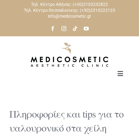
Skip
Τηλ. Κέντρο Αθήνας:
(+30)2103232822
Τηλ. Κέντρο Θεσσαλονίκης:
(+30)2310222123
to
info@medicosmetic.gr
content
Toggle
Navigat
ΑΡΧΙΚΗ
Πληροφορίες και tips για το
ΠΡΟΣΩΠΟ
υαλουρονικό στα χείλη
ΣΩΜΑ